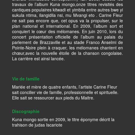
travaux de l’album Kuna mongo,onze titres revisités des
cantiques populaires kitwadi et yimbila entre autres bwe yi
sukula ntima, ilangidila nsi, mu Mvangi eto . Carine Fleur
ne sait pas encore que, cet opus va la propulser, sur le
plan national et international. En 2009, l’album sort et
conquiert le cœur des mélomanes. En juin 2010, lors du
concert présentation officielle de l’album au palais du
parlement de Brazzaville et au stade Franco Anselmi de
Pointe-Noire plein à craquer, les mélomanes chantent en
chœur,avec la nouvelle étoile de la chanson congolaise.
La carrière est ainsi lancée.
Vie de famille
Mariée et mère de quatre enfants, l’artiste Carine Fleur
sait concilier vie de famille, professionnelle et spirituelle.
Elle sait se ressourcer aux pieds du Maitre.
Discographie
Kuna mongo sortie en 2009, le titre éponyme décrit la
trahison de judas Iscariote