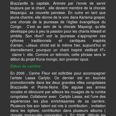
Brazzaville la capitale. Animée par l’envie de servir
toujours par le chant, elle devient membre de la chorale
Mayangui, sa nouvelle paroisse. En outre en tant que
jeune chantre, elle donne de la voix dans Karisma gospel,
une chorale de la jeunesse de l’église évangélique du
Congo. C’est au sein de la chorale Mayangi, qu’elle
développe peu à peu la passion pour les chants kitwadi et
yimbila. Son rêve? voir la jeunesse s’approprier ces
rythmes traditionnels et cantiques inspirés
d’antan, «Jésus- christ est le même hier, aujourd’hui et
éternellement, pourquoi un chant inspiré vieillirait il?»
clame t- elle. Comme un leitmotiv, cette phrase sera le
début du projet Kuna mongo, son premier opus.
Début de carrière
En 2006 , Carine Fleur est sollicitée pour accompagner
l’artiste Lassa Carlyto. Ce dernier est en tournée
promotionnelle dans les deux grandes villes congolaises
Brazzaville et Pointe-Noire. Elle aiguise ses armes
vocales et découvre par ailleurs les rouages de la rumba
congolaise. Collaborer avec Carlyto Lassa, est l’une des
expériences les plus enrichissantes de sa carrière.
Plusieurs fois son talent est mis à contribution , invitation
dans les églises, contribution dans plusieurs albums (
chorale immaculée conception…) .En 2008, débute les